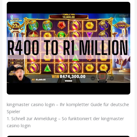
kingmaster casino login – Ihr kompletter Guide für deutsche
Spieler
1. Schnell zur Anmeldung – So funktioniert der kingmaster
casino login