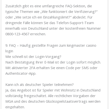
Zusätzlich gibt es eine umfangreiche FAQ‑Sektion, die
typische Themen wie „Wie funktioniert die Verifizierung?“
oder „Wie setze ich ein Einzahlungslimit?“ abdeckt. Für
dringende Fälle können Sie das Telefon‐Support‑Team
innerhalb von Deutschland unter der kostenfreien Nummer
0800‑123‑4567 erreichen.
9. FAQ – Häufig gestellte Fragen zum kingmaster casino
login
Wie schnell ist der Login‑Vorgang?
Nach Bestätigung Ihrer E‑Mail ist der Login sofort möglich.
Mit aktivierter 2FA erhalten Sie einen Code per SMS oder
Authenticator‑App.
Kann ich als deutscher Spieler teilnehmen?
Ja, das Angebot ist für Spieler mit Wohnsitz in Deutschland
vollständig freigeschaltet. Alle rechtlichen Vorgaben der
MGA und des deutschen Glücksspielstaatsvertrags werden
eingehalten.