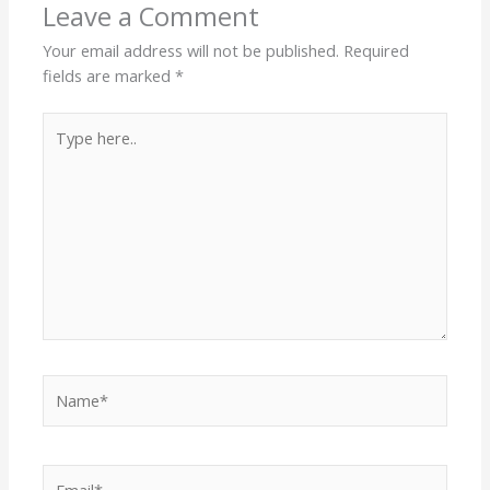
Leave a Comment
Your email address will not be published.
Required
fields are marked
*
Type
here..
Name*
Email*