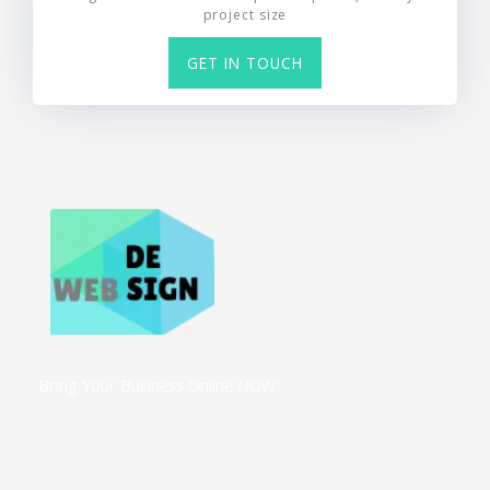
project size
GET IN TOUCH
Bring Your Business Online NOW